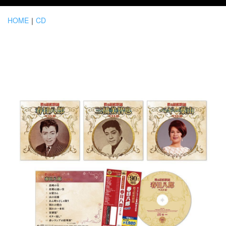
HOME
｜
CD