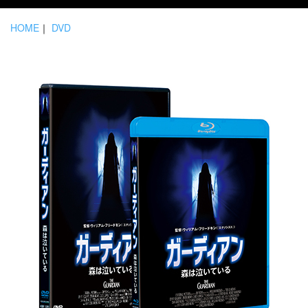
HOME
｜
DVD